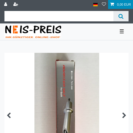
0,00 EUR
☰