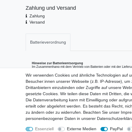
Zahlung und Versand
Zahlung
Versand
Batterieverordnung
Hinweise zur Batterieentsorgung
Im Zusammenhang mit dem Vertrieb von Batterien oder mit der Lieferu
enthalten, sind wir verpflichtet, Sie auf folgendes hinzuweisen:
Sie sind zur Rückgabe gebrauchter Batterien als Endnutzer gesetzlich v
Wir verwenden Cookies und ähnliche Technologien auf 
die wir als Neubatterien im Sortiment führen oder geführt haben, unen
Besucher:innen unserer Webseite (z.B. IP-Adresse), um z
(Versandadresse) zurückgeben. Die auf den Batterien abgebildeten 
Das Symbol der durchgekreuzten Mülltonne bedeutet, dass die Batteri
Drittanbietern einzubinden oder Zugriffe auf unsere Webs
werden darf.
Pb = Batterie enthält mehr als 0,004 Masseprozent Blei
gesetzte Cookies. Wir teilen diese Daten mit Dritten, die
Cd = Batterie enthält mehr als 0,002 Masseprozent Cadmium
Hg = Batterie enthält mehr als 0,0005 Masseprozent Quecksilber.
Die Datenverarbeitung kann mit Einwilligung oder aufgru
erteilt oder abgelehnt werden. Es besteht das Recht, nich
Bitte beachten Sie die vorstehenden Hinweise.
zu ändern oder zu widerrufen. Beachten Sie unser
Impr
personenbezogener Daten in unserer
Daten­schutz­erklä
Essenziell
Externe Medien
PayPal