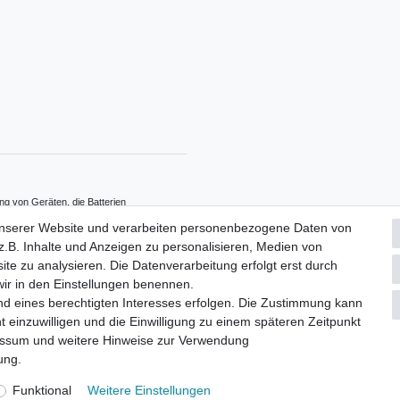
ng von Geräten, die Batterien
erpflichtet. Sie können Altbatterien,
unserer Website und verarbeiten personenbezogene Daten von
tgeltlich an unserem Versandlager
.B. Inhalte und Anzeigen zu personalisieren, Medien von
Symbole haben folgende Bedeutung:
e nicht in den Hausmüll gegeben
ite zu analysieren. Die Datenverarbeitung erfolgt erst durch
 wir in den Einstellungen benennen.
nd eines berechtigten Interesses erfolgen. Die Zustimmung kann
t einzuwilligen und die Einwilligung zu einem späteren Zeitpunkt
essum
und weitere Hinweise zur Verwendung
rung
.
Funktional
Weitere Einstellungen