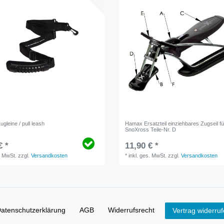
ugleine / pull leash
Hamax Ersatzteil einziehbares Zugseil fü
SnoXross Teile-Nr. D
€ *
11,90 € *
. MwSt.
zzgl.
Versandkosten
*
inkl. ges. MwSt.
zzgl.
Versandkosten
aten­schutz­erklärung
AGB
Widerrufs­recht
Vertrag widerru