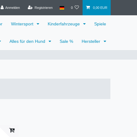
Anmelden
Registrieren
0
0,00 EUR
or
Wintersport
Kinderfahrzeuge
Spiele
Alles für den Hund
Sale %
Hersteller