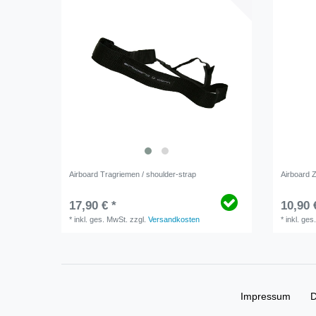
Airboard Tragriemen / shoulder-strap
Airboard Z
17,90 € *
10,90 
*
inkl. ges. MwSt.
zzgl.
Versandkosten
*
inkl. ges
Impressum
D