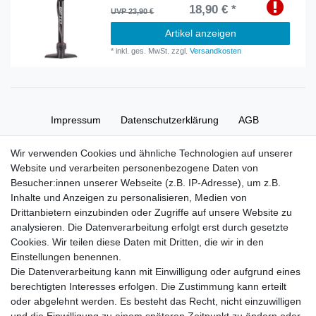
18,90 € *
UVP 23,90 €
Artikel anzeigen
*
inkl. ges. MwSt.
zzgl.
Versandkosten
Impressum
Daten­schutz­erklärung
AGB
Wir verwenden Cookies und ähnliche Technologien auf unserer
Widerrufs­recht
Kontakt
Vertrag widerrufen
Website und verarbeiten personenbezogene Daten von
Besucher:innen unserer Webseite (z.B. IP-Adresse), um z.B.
Inhalte und Anzeigen zu personalisieren, Medien von
Zahlung und Versand
Drittanbietern einzubinden oder Zugriffe auf unsere Website zu
Zahlung
analysieren. Die Datenverarbeitung erfolgt erst durch gesetzte
Versand
Cookies. Wir teilen diese Daten mit Dritten, die wir in den
Einstellungen benennen.
Die Datenverarbeitung kann mit Einwilligung oder aufgrund eines
Batterieverordnung
berechtigten Interesses erfolgen. Die Zustimmung kann erteilt
oder abgelehnt werden. Es besteht das Recht, nicht einzuwilligen