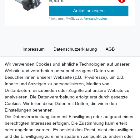
9,95 € *
Artikel anzeigen
*
inkl. ges. MwSt.
zzgl.
Versandkosten
Impressum
Daten­schutz­erklärung
AGB
Wir verwenden Cookies und ähnliche Technologien auf unserer
Widerrufs­recht
Kontakt
Vertrag widerrufen
Website und verarbeiten personenbezogene Daten von
Besucher:innen unserer Webseite (z.B. IP-Adresse), um z.B.
Inhalte und Anzeigen zu personalisieren, Medien von
Zahlung und Versand
Drittanbietern einzubinden oder Zugriffe auf unsere Website zu
Zahlung
analysieren. Die Datenverarbeitung erfolgt erst durch gesetzte
Versand
Cookies. Wir teilen diese Daten mit Dritten, die wir in den
Einstellungen benennen.
Die Datenverarbeitung kann mit Einwilligung oder aufgrund eines
Batterieverordnung
berechtigten Interesses erfolgen. Die Zustimmung kann erteilt
oder abgelehnt werden. Es besteht das Recht, nicht einzuwilligen
und die Einwilligung zu einem späteren Zeitpunkt zu ändern oder