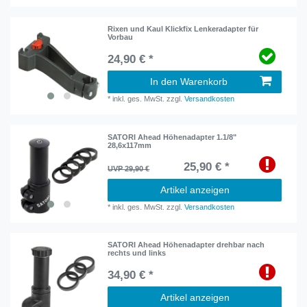
Rixen und Kaul Klickfix Lenkeradapter für
Vorbau
24,90 € *
In den Warenkorb
*
inkl. ges. MwSt.
zzgl.
Versandkosten
SATORI Ahead Höhenadapter 1.1/8"
28,6x117mm
25,90 € *
UVP 29,90 €
Artikel anzeigen
*
inkl. ges. MwSt.
zzgl.
Versandkosten
SATORI Ahead Höhenadapter drehbar nach
rechts und links
34,90 € *
Artikel anzeigen