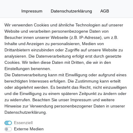
Impressum
Daten­schutz­erklärung
AGB
Wir verwenden Cookies und ähnliche Technologien auf unserer
Widerrufs­recht
Kontakt
Vertrag widerrufen
Website und verarbeiten personenbezogene Daten von
Besucher:innen unserer Webseite (z.B. IP-Adresse), um z.B.
Inhalte und Anzeigen zu personalisieren, Medien von
Zahlung und Versand
Drittanbietern einzubinden oder Zugriffe auf unsere Website zu
Zahlung
analysieren. Die Datenverarbeitung erfolgt erst durch gesetzte
Versand
Cookies. Wir teilen diese Daten mit Dritten, die wir in den
Einstellungen benennen.
Die Datenverarbeitung kann mit Einwilligung oder aufgrund eines
Batterieverordnung
berechtigten Interesses erfolgen. Die Zustimmung kann erteilt
oder abgelehnt werden. Es besteht das Recht, nicht einzuwilligen
und die Einwilligung zu einem späteren Zeitpunkt zu ändern oder
Hinweise zur Batterieentsorgung
zu widerrufen. Beachten Sie unser
Impressum
und weitere
Im Zusammenhang mit dem Vertrieb von Batterien oder mit der Lieferung von
Geräten, die Batterien enthalten, sind wir verpflichtet, Sie auf folgendes
Hinweise zur Verwendung personenbezogener Daten in unserer
hinzuweisen:
Daten­schutz­erklärung
.
Sie sind zur Rückgabe gebrauchter Batterien als Endnutzer gesetzlich
verpflichtet. Sie können Altbatterien, die wir als Neubatterien im Sortiment
führen oder geführt haben, unentgeltlich an unserem Versandlager
Essenziell
(Versandadresse) zurückgeben. Die auf den Batterien abgebildeten Symbole
haben folgende Bedeutung:
Externe Medien
Das Symbol der durchgekreuzten Mülltonne bedeutet, dass die Batterie nicht