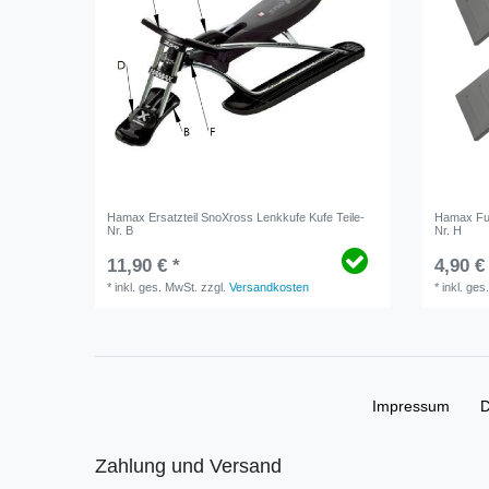
Hamax Ersatzteil SnoXross Lenkkufe Kufe Teile-
Hamax Fußs
Nr. B
Nr. H
11,90 € *
4,90 €
*
inkl. ges. MwSt.
zzgl.
Versandkosten
*
inkl. ges
Impressum
D
Zahlung und Versand