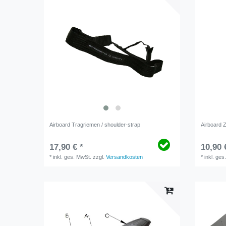
Airboard Tragriemen / shoulder-strap
Airboard Z
17,90 € *
10,90 
*
inkl. ges. MwSt.
zzgl.
Versandkosten
*
inkl. ges