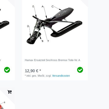
r
Hamax Ersatzteil SnoXross Bremse Teile-Nr. A
12,90 € *
*
inkl. ges. MwSt.
zzgl.
Versandkosten