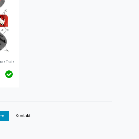
e / Taxi /
Kontakt
fen