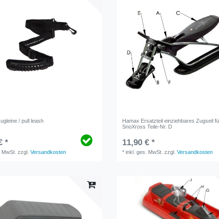
ugleine / pull leash
Hamax Ersatzteil einziehbares Zugseil fü
SnoXross Teile-Nr. D
€ *
11,90 € *
. MwSt.
zzgl.
Versandkosten
*
inkl. ges. MwSt.
zzgl.
Versandkosten