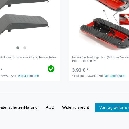
tütze für Sno Fire / Taxi / Police Teile-
hamax Verbindungsclips (5St.) für Sno Fir
Police Teile-Nr. E
 *
3,90 € *
. MwSt.
zzgl.
Versandkosten
*
inkl. ges. MwSt.
zzgl.
Versandkosten
aten­schutz­erklärung
AGB
Widerrufs­recht
Vertrag widerru