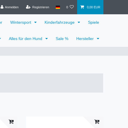
Anmelden
Registrieren
0
0,00 EUR
or
Wintersport
Kinderfahrzeuge
Spiele
Alles für den Hund
Sale %
Hersteller