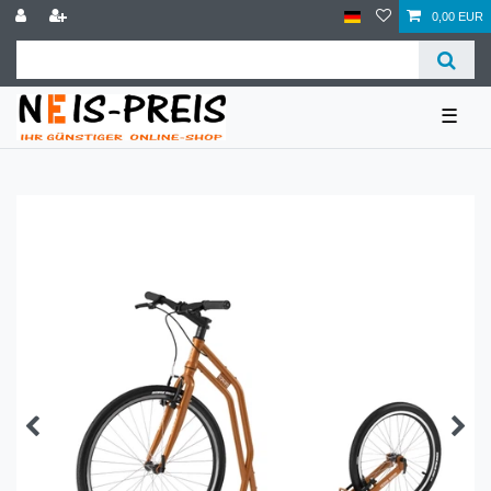
0,00 EUR
☰