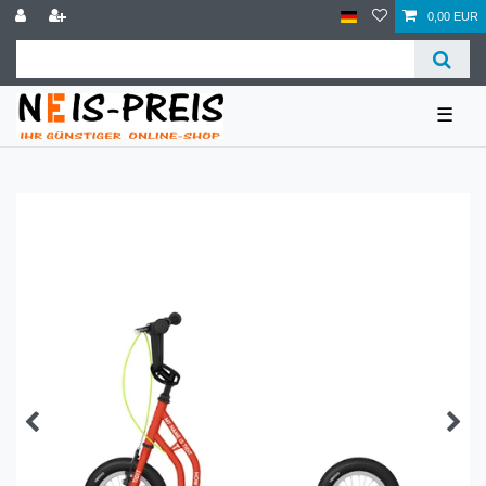
0,00 EUR
☰