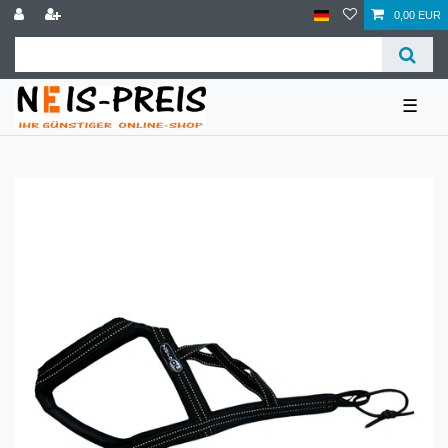
0,00 EUR
☰