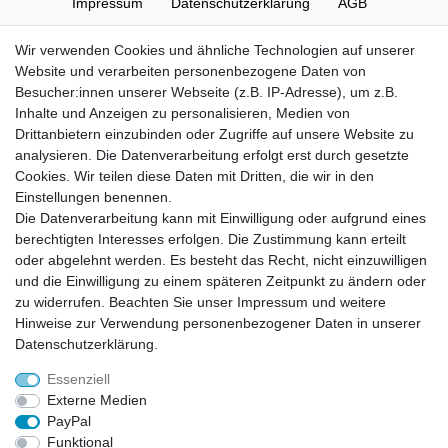
Impressum
Daten­schutz­erklärung
AGB
Wir verwenden Cookies und ähnliche Technologien auf unserer
Widerrufs­recht
Kontakt
Vertrag widerrufen
Website und verarbeiten personenbezogene Daten von
Besucher:innen unserer Webseite (z.B. IP-Adresse), um z.B.
Inhalte und Anzeigen zu personalisieren, Medien von
Zahlung und Versand
Drittanbietern einzubinden oder Zugriffe auf unsere Website zu
Zahlung
analysieren. Die Datenverarbeitung erfolgt erst durch gesetzte
Versand
Cookies. Wir teilen diese Daten mit Dritten, die wir in den
Einstellungen benennen.
Die Datenverarbeitung kann mit Einwilligung oder aufgrund eines
Batterieverordnung
berechtigten Interesses erfolgen. Die Zustimmung kann erteilt
oder abgelehnt werden. Es besteht das Recht, nicht einzuwilligen
und die Einwilligung zu einem späteren Zeitpunkt zu ändern oder
Hinweise zur Batterieentsorgung
zu widerrufen. Beachten Sie unser
Impressum
und weitere
Im Zusammenhang mit dem Vertrieb von Batterien oder mit der Lieferung von
Geräten, die Batterien enthalten, sind wir verpflichtet, Sie auf folgendes
Hinweise zur Verwendung personenbezogener Daten in unserer
hinzuweisen:
Daten­schutz­erklärung
.
Sie sind zur Rückgabe gebrauchter Batterien als Endnutzer gesetzlich
verpflichtet. Sie können Altbatterien, die wir als Neubatterien im Sortiment
führen oder geführt haben, unentgeltlich an unserem Versandlager
Essenziell
(Versandadresse) zurückgeben. Die auf den Batterien abgebildeten Symbole
haben folgende Bedeutung:
Externe Medien
Das Symbol der durchgekreuzten Mülltonne bedeutet, dass die Batterie nicht
in den Hausmüll gegeben werden darf.
PayPal
Pb = Batterie enthält mehr als 0,004 Masseprozent Blei
Cd = Batterie enthält mehr als 0,002 Masseprozent Cadmium
Funktional