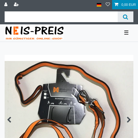
0,00 EUR
☰