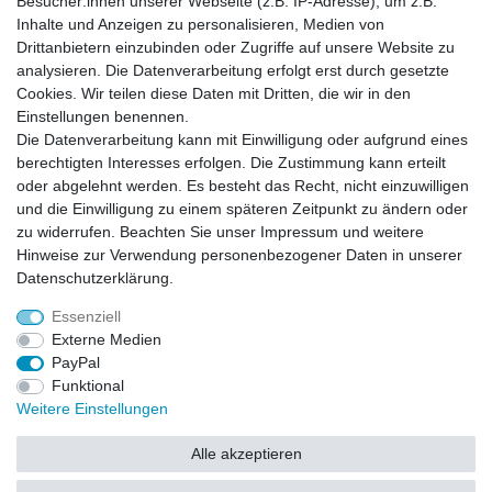
Besucher:innen unserer Webseite (z.B. IP-Adresse), um z.B.
Inhalte und Anzeigen zu personalisieren, Medien von
Zahlung und Versand
Drittanbietern einzubinden oder Zugriffe auf unsere Website zu
Zahlung
analysieren. Die Datenverarbeitung erfolgt erst durch gesetzte
Versand
Cookies. Wir teilen diese Daten mit Dritten, die wir in den
Einstellungen benennen.
Die Datenverarbeitung kann mit Einwilligung oder aufgrund eines
Batterieverordnung
berechtigten Interesses erfolgen. Die Zustimmung kann erteilt
oder abgelehnt werden. Es besteht das Recht, nicht einzuwilligen
und die Einwilligung zu einem späteren Zeitpunkt zu ändern oder
Hinweise zur Batterieentsorgung
zu widerrufen. Beachten Sie unser
Impressum
und weitere
Im Zusammenhang mit dem Vertrieb von Batterien oder mit der Lieferung von
Geräten, die Batterien enthalten, sind wir verpflichtet, Sie auf folgendes
Hinweise zur Verwendung personenbezogener Daten in unserer
hinzuweisen:
Daten­schutz­erklärung
.
Sie sind zur Rückgabe gebrauchter Batterien als Endnutzer gesetzlich
verpflichtet. Sie können Altbatterien, die wir als Neubatterien im Sortiment
führen oder geführt haben, unentgeltlich an unserem Versandlager
Essenziell
(Versandadresse) zurückgeben. Die auf den Batterien abgebildeten Symbole
haben folgende Bedeutung:
Externe Medien
Das Symbol der durchgekreuzten Mülltonne bedeutet, dass die Batterie nicht
in den Hausmüll gegeben werden darf.
PayPal
Pb = Batterie enthält mehr als 0,004 Masseprozent Blei
Cd = Batterie enthält mehr als 0,002 Masseprozent Cadmium
Funktional
Hg = Batterie enthält mehr als 0,0005 Masseprozent Quecksilber.
Weitere Einstellungen
Bitte beachten Sie die vorstehenden Hinweise.
Alle akzeptieren