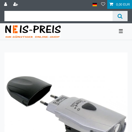
0,00 EUR
☰