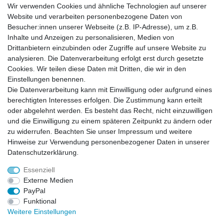
Wir verwenden Cookies und ähnliche Technologien auf unserer
Widerrufs­recht
Kontakt
Vertrag widerrufen
Website und verarbeiten personenbezogene Daten von
Besucher:innen unserer Webseite (z.B. IP-Adresse), um z.B.
Inhalte und Anzeigen zu personalisieren, Medien von
Zahlung und Versand
Drittanbietern einzubinden oder Zugriffe auf unsere Website zu
Zahlung
analysieren. Die Datenverarbeitung erfolgt erst durch gesetzte
Versand
Cookies. Wir teilen diese Daten mit Dritten, die wir in den
Einstellungen benennen.
Die Datenverarbeitung kann mit Einwilligung oder aufgrund eines
Batterieverordnung
berechtigten Interesses erfolgen. Die Zustimmung kann erteilt
oder abgelehnt werden. Es besteht das Recht, nicht einzuwilligen
und die Einwilligung zu einem späteren Zeitpunkt zu ändern oder
Hinweise zur Batterieentsorgung
zu widerrufen. Beachten Sie unser
Impressum
und weitere
Im Zusammenhang mit dem Vertrieb von Batterien oder mit der Lieferung von
Geräten, die Batterien enthalten, sind wir verpflichtet, Sie auf folgendes
Hinweise zur Verwendung personenbezogener Daten in unserer
hinzuweisen:
Daten­schutz­erklärung
.
Sie sind zur Rückgabe gebrauchter Batterien als Endnutzer gesetzlich
verpflichtet. Sie können Altbatterien, die wir als Neubatterien im Sortiment
führen oder geführt haben, unentgeltlich an unserem Versandlager
Essenziell
(Versandadresse) zurückgeben. Die auf den Batterien abgebildeten Symbole
haben folgende Bedeutung:
Externe Medien
Das Symbol der durchgekreuzten Mülltonne bedeutet, dass die Batterie nicht
in den Hausmüll gegeben werden darf.
PayPal
Pb = Batterie enthält mehr als 0,004 Masseprozent Blei
Cd = Batterie enthält mehr als 0,002 Masseprozent Cadmium
Funktional
Hg = Batterie enthält mehr als 0,0005 Masseprozent Quecksilber.
Weitere Einstellungen
Bitte beachten Sie die vorstehenden Hinweise.