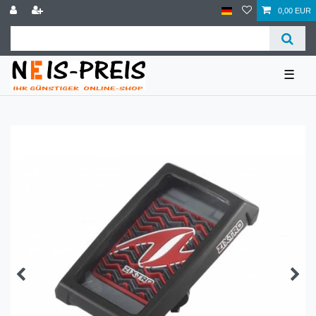
0,00 EUR
☰