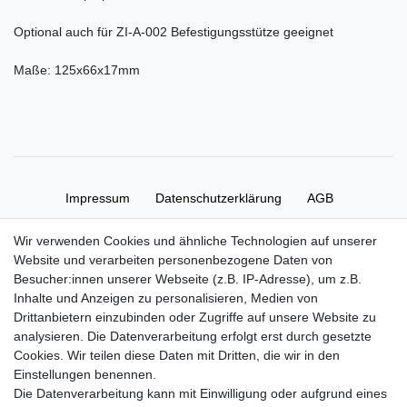
Optional auch für ZI-A-002 Befestigungsstütze geeignet
Maße: 125x66x17mm
Impressum
Daten­schutz­erklärung
AGB
Wir verwenden Cookies und ähnliche Technologien auf unserer
Widerrufs­recht
Kontakt
Vertrag widerrufen
Website und verarbeiten personenbezogene Daten von
Besucher:innen unserer Webseite (z.B. IP-Adresse), um z.B.
Inhalte und Anzeigen zu personalisieren, Medien von
Zahlung und Versand
Drittanbietern einzubinden oder Zugriffe auf unsere Website zu
Zahlung
analysieren. Die Datenverarbeitung erfolgt erst durch gesetzte
Versand
Cookies. Wir teilen diese Daten mit Dritten, die wir in den
Einstellungen benennen.
Die Datenverarbeitung kann mit Einwilligung oder aufgrund eines
Batterieverordnung