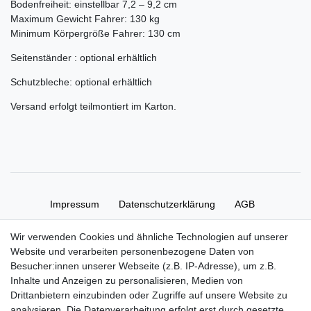
Bodenfreiheit: einstellbar 7,2 – 9,2 cm
Maximum Gewicht Fahrer: 130 kg
Minimum Körpergröße Fahrer: 130 cm
Seitenständer : optional erhältlich
Schutzbleche: optional erhältlich
Versand erfolgt teilmontiert im Karton.
Impressum
Daten­schutz­erklärung
AGB
Wir verwenden Cookies und ähnliche Technologien auf unserer
Widerrufs­recht
Kontakt
Vertrag widerrufen
Website und verarbeiten personenbezogene Daten von
Besucher:innen unserer Webseite (z.B. IP-Adresse), um z.B.
Inhalte und Anzeigen zu personalisieren, Medien von
Zahlung und Versand
Drittanbietern einzubinden oder Zugriffe auf unsere Website zu
Zahlung
analysieren. Die Datenverarbeitung erfolgt erst durch gesetzte