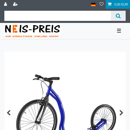
0,00 EUR
☰