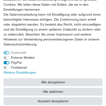
Versand
Cookies. Wir teilen diese Daten mit Dritten, die wir in den
Einstellungen benennen.
Die Datenverarbeitung kann mit Einwilligung oder aufgrund eines
Batterieverordnung
berechtigten Interesses erfolgen. Die Zustimmung kann erteilt
oder abgelehnt werden. Es besteht das Recht, nicht einzuwilligen
und die Einwilligung zu einem späteren Zeitpunkt zu ändern oder
Hinweise zur Batterieentsorgung
zu widerrufen. Beachten Sie unser
Impressum
und weitere
Im Zusammenhang mit dem Vertrieb von Batterien oder mit der Lieferung von
Geräten, die Batterien enthalten, sind wir verpflichtet, Sie auf folgendes
Hinweise zur Verwendung personenbezogener Daten in unserer
hinzuweisen:
Daten­schutz­erklärung
.
Sie sind zur Rückgabe gebrauchter Batterien als Endnutzer gesetzlich
verpflichtet. Sie können Altbatterien, die wir als Neubatterien im Sortiment
führen oder geführt haben, unentgeltlich an unserem Versandlager
Essenziell
(Versandadresse) zurückgeben. Die auf den Batterien abgebildeten Symbole
haben folgende Bedeutung:
Externe Medien
Das Symbol der durchgekreuzten Mülltonne bedeutet, dass die Batterie nicht
in den Hausmüll gegeben werden darf.
PayPal
Pb = Batterie enthält mehr als 0,004 Masseprozent Blei
Cd = Batterie enthält mehr als 0,002 Masseprozent Cadmium
Funktional
Hg = Batterie enthält mehr als 0,0005 Masseprozent Quecksilber.
Weitere Einstellungen
Bitte beachten Sie die vorstehenden Hinweise.
Alle akzeptieren
Alle ablehnen
Auswahl akzeptieren