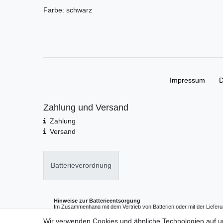
Farbe: schwarz
Impressum
D
Zahlung und Versand
Zahlung
Versand
Batterieverordnung
Hinweise zur Batterieentsorgung
Im Zusammenhang mit dem Vertrieb von Batterien oder mit der Lieferu
enthalten, sind wir verpflichtet, Sie auf folgendes hinzuweisen:
Sie sind zur Rückgabe gebrauchter Batterien als Endnutzer gesetzlich v
Wir verwenden Cookies und ähnliche Technologien auf 