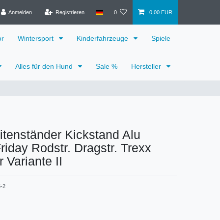
Anmelden
Registrieren
0
0,00 EUR
or
Wintersport
Kinderfahrzeuge
Spiele
Alles für den Hund
Sale %
Hersteller
tenständer Kickstand Alu
riday Rodstr. Dragstr. Trexx
 Variante II
-2