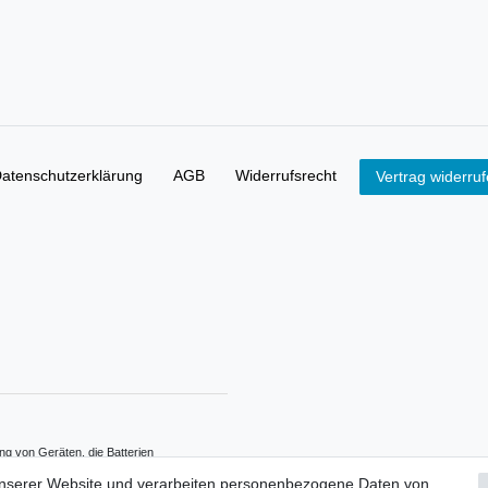
aten­schutz­erklärung
AGB
Widerrufs­recht
Vertrag widerru
ng von Geräten, die Batterien
erpflichtet. Sie können Altbatterien,
unserer Website und verarbeiten personenbezogene Daten von