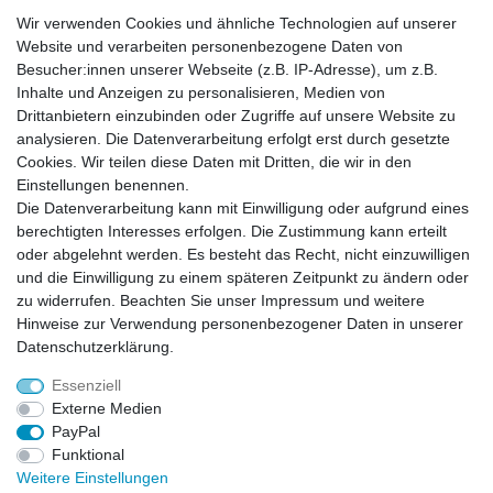
Wir verwenden Cookies und ähnliche Technologien auf unserer
Widerrufs­recht
Kontakt
Vertrag widerrufen
Website und verarbeiten personenbezogene Daten von
Besucher:innen unserer Webseite (z.B. IP-Adresse), um z.B.
Inhalte und Anzeigen zu personalisieren, Medien von
Zahlung und Versand
Drittanbietern einzubinden oder Zugriffe auf unsere Website zu
Zahlung
analysieren. Die Datenverarbeitung erfolgt erst durch gesetzte
Versand
Cookies. Wir teilen diese Daten mit Dritten, die wir in den
Einstellungen benennen.
Die Datenverarbeitung kann mit Einwilligung oder aufgrund eines
Batterieverordnung
berechtigten Interesses erfolgen. Die Zustimmung kann erteilt
oder abgelehnt werden. Es besteht das Recht, nicht einzuwilligen
und die Einwilligung zu einem späteren Zeitpunkt zu ändern oder
Hinweise zur Batterieentsorgung
zu widerrufen. Beachten Sie unser
Impressum
und weitere
Im Zusammenhang mit dem Vertrieb von Batterien oder mit der Lieferung von
Geräten, die Batterien enthalten, sind wir verpflichtet, Sie auf folgendes
Hinweise zur Verwendung personenbezogener Daten in unserer
hinzuweisen:
Sie sind zur Rückgabe gebrauchter Batterien als Endnutzer gesetzlich
Daten­schutz­erklärung
.
verpflichtet. Sie können Altbatterien, die wir als Neubatterien im Sortiment
führen oder geführt haben, unentgeltlich an unserem Versandlager
Essenziell
(Versandadresse) zurückgeben. Die auf den Batterien abgebildeten Symbole
haben folgende Bedeutung:
Externe Medien
Das Symbol der durchgekreuzten Mülltonne bedeutet, dass die Batterie nicht
in den Hausmüll gegeben werden darf.
PayPal
Pb = Batterie enthält mehr als 0,004 Masseprozent Blei
Cd = Batterie enthält mehr als 0,002 Masseprozent Cadmium
Funktional
Hg = Batterie enthält mehr als 0,0005 Masseprozent Quecksilber.
Weitere Einstellungen
Bitte beachten Sie die vorstehenden Hinweise.