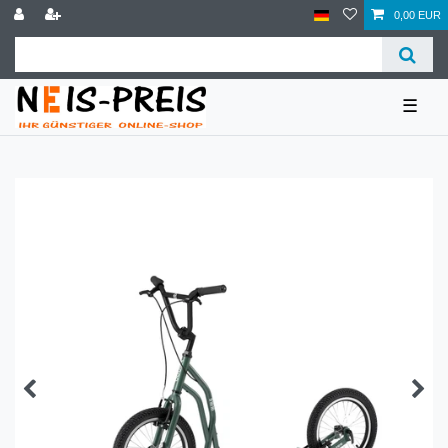
0,00 EUR
☰