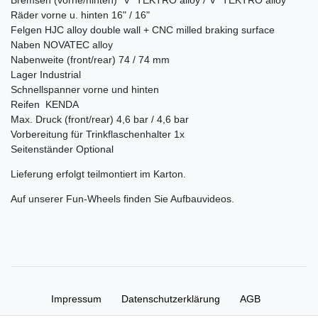
Bremsen (vorne/hinten) "V" TEKTRO alloy /"V" TEKTRO alloy
Räder vorne u. hinten 16" / 16"
Felgen HJC alloy double wall + CNC milled braking surface
Naben NOVATEC alloy
Nabenweite (front/rear) 74 / 74 mm
Lager Industrial
Schnellspanner vorne und hinten
Reifen KENDA
Max. Druck (front/rear) 4,6 bar / 4,6 bar
Vorbereitung für Trinkflaschenhalter 1x
Seitenständer Optional
Lieferung erfolgt teilmontiert im Karton.
Auf unserer Fun-Wheels finden Sie Aufbauvideos.
Impressum
Daten­schutz­erklärung
AGB