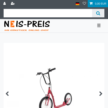
0,00 EUR
☰