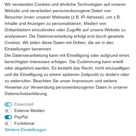
Wir verwenden Cookies und ähnliche Technologien auf unserer
Widerrufs­recht
Kontakt
Vertrag widerrufen
Website und verarbeiten personenbezogene Daten von
Besucher:innen unserer Webseite (z.B. IP-Adresse), um z.B.
Inhalte und Anzeigen zu personalisieren, Medien von
Zahlung und Versand
Drittanbietern einzubinden oder Zugriffe auf unsere Website zu
Zahlung
analysieren. Die Datenverarbeitung erfolgt erst durch gesetzte
Versand
Cookies. Wir teilen diese Daten mit Dritten, die wir in den
Einstellungen benennen.
Die Datenverarbeitung kann mit Einwilligung oder aufgrund eines
Batterieverordnung
berechtigten Interesses erfolgen. Die Zustimmung kann erteilt
oder abgelehnt werden. Es besteht das Recht, nicht einzuwilligen
und die Einwilligung zu einem späteren Zeitpunkt zu ändern oder
Hinweise zur Batterieentsorgung
zu widerrufen. Beachten Sie unser
Impressum
und weitere
Im Zusammenhang mit dem Vertrieb von Batterien oder mit der Lieferung von
Geräten, die Batterien enthalten, sind wir verpflichtet, Sie auf folgendes
Hinweise zur Verwendung personenbezogener Daten in unserer
hinzuweisen:
Daten­schutz­erklärung
.
Sie sind zur Rückgabe gebrauchter Batterien als Endnutzer gesetzlich
verpflichtet. Sie können Altbatterien, die wir als Neubatterien im Sortiment
führen oder geführt haben, unentgeltlich an unserem Versandlager
Essenziell
(Versandadresse) zurückgeben. Die auf den Batterien abgebildeten Symbole
haben folgende Bedeutung:
Externe Medien
Das Symbol der durchgekreuzten Mülltonne bedeutet, dass die Batterie nicht
in den Hausmüll gegeben werden darf.
PayPal
Pb = Batterie enthält mehr als 0,004 Masseprozent Blei
Cd = Batterie enthält mehr als 0,002 Masseprozent Cadmium
Funktional
Hg = Batterie enthält mehr als 0,0005 Masseprozent Quecksilber.
Weitere Einstellungen
Bitte beachten Sie die vorstehenden Hinweise.