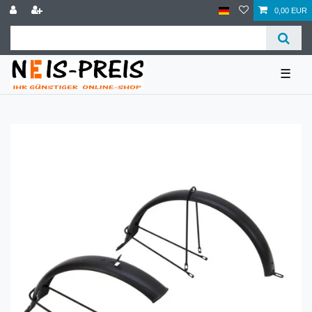
0,00 EUR
☰