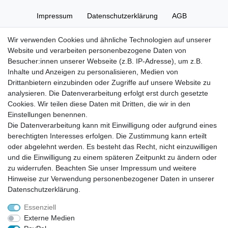
Impressum
Daten­schutz­erklärung
AGB
Wir verwenden Cookies und ähnliche Technologien auf unserer
Widerrufs­recht
Kontakt
Vertrag widerrufen
Website und verarbeiten personenbezogene Daten von
Besucher:innen unserer Webseite (z.B. IP-Adresse), um z.B.
Inhalte und Anzeigen zu personalisieren, Medien von
Zahlung und Versand
Drittanbietern einzubinden oder Zugriffe auf unsere Website zu
Zahlung
analysieren. Die Datenverarbeitung erfolgt erst durch gesetzte
Versand
Cookies. Wir teilen diese Daten mit Dritten, die wir in den
Einstellungen benennen.
Die Datenverarbeitung kann mit Einwilligung oder aufgrund eines
Batterieverordnung
berechtigten Interesses erfolgen. Die Zustimmung kann erteilt
oder abgelehnt werden. Es besteht das Recht, nicht einzuwilligen
und die Einwilligung zu einem späteren Zeitpunkt zu ändern oder
Hinweise zur Batterieentsorgung
zu widerrufen. Beachten Sie unser
Impressum
und weitere
Im Zusammenhang mit dem Vertrieb von Batterien oder mit der Lieferung von
Geräten, die Batterien enthalten, sind wir verpflichtet, Sie auf folgendes
Hinweise zur Verwendung personenbezogener Daten in unserer
hinzuweisen:
Daten­schutz­erklärung
.
Sie sind zur Rückgabe gebrauchter Batterien als Endnutzer gesetzlich
verpflichtet. Sie können Altbatterien, die wir als Neubatterien im Sortiment
führen oder geführt haben, unentgeltlich an unserem Versandlager
Essenziell
(Versandadresse) zurückgeben. Die auf den Batterien abgebildeten Symbole
haben folgende Bedeutung:
Externe Medien
Das Symbol der durchgekreuzten Mülltonne bedeutet, dass die Batterie nicht
in den Hausmüll gegeben werden darf.