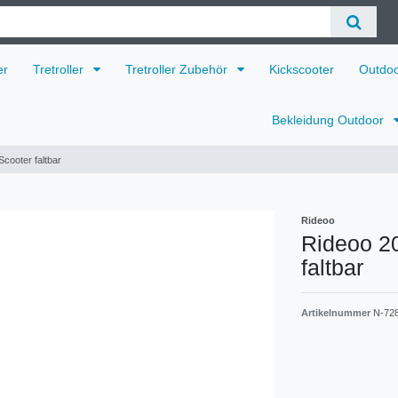
er
Tretroller
Tretroller Zubehör
Kickscooter
Outdo
Bekleidung Outdoor
Scooter faltbar
Rideoo
Rideoo 20
faltbar
Artikelnummer
N-72