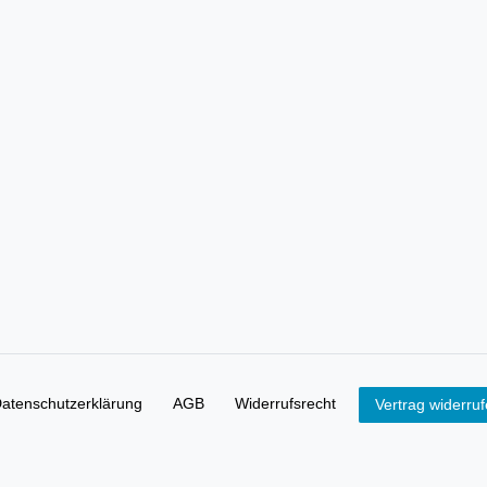
aten­schutz­erklärung
AGB
Widerrufs­recht
Vertrag widerru