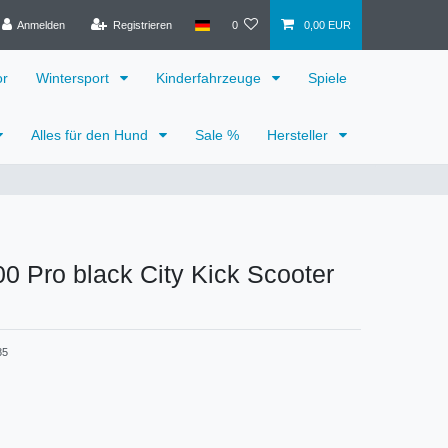
Anmelden
Registrieren
0
0,00 EUR
or
Wintersport
Kinderfahrzeuge
Spiele
Alles für den Hund
Sale %
Hersteller
0 Pro black City Kick Scooter
85