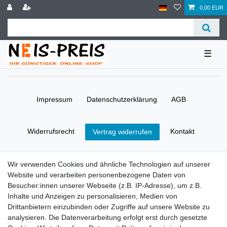
0,00 EUR
☰
Impressum
Daten­schutz­erklärung
AGB
Widerrufs­recht
Kontakt
Vertrag widerrufen
Zahlung und Versand
Wir verwenden Cookies und ähnliche Technologien auf unserer
Zahlung
Website und verarbeiten personenbezogene Daten von
Versand
Besucher:innen unserer Webseite (z.B. IP-Adresse), um z.B.
Inhalte und Anzeigen zu personalisieren, Medien von
Drittanbietern einzubinden oder Zugriffe auf unsere Website zu
Batterieverordnung
analysieren. Die Datenverarbeitung erfolgt erst durch gesetzte