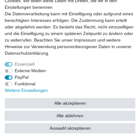
Cookies. Wir teilen diese Daten mit Dritten, die wir in den
Einstellungen benennen.
Hinweise zur Batterieentsorgung
Die Datenverarbeitung kann mit Einwilligung oder aufgrund eines
Im Zusammenhang mit dem Vertrieb von Batterien oder mit der Lieferung von
berechtigten Interesses erfolgen. Die Zustimmung kann erteilt
Geräten, die Batterien enthalten, sind wir verpflichtet, Sie auf folgendes
hinzuweisen:
oder abgelehnt werden. Es besteht das Recht, nicht einzuwilligen
Sie sind zur Rückgabe gebrauchter Batterien als Endnutzer gesetzlich
verpflichtet. Sie können Altbatterien, die wir als Neubatterien im Sortiment
und die Einwilligung zu einem späteren Zeitpunkt zu ändern oder
führen oder geführt haben, unentgeltlich an unserem Versandlager
(Versandadresse) zurückgeben. Die auf den Batterien abgebildeten Symbole
zu widerrufen. Beachten Sie unser
Impressum
und weitere
haben folgende Bedeutung:
Hinweise zur Verwendung personenbezogener Daten in unserer
Das Symbol der durchgekreuzten Mülltonne bedeutet, dass die Batterie nicht
in den Hausmüll gegeben werden darf.
Daten­schutz­erklärung
.
Pb = Batterie enthält mehr als 0,004 Masseprozent Blei
Cd = Batterie enthält mehr als 0,002 Masseprozent Cadmium
Hg = Batterie enthält mehr als 0,0005 Masseprozent Quecksilber.
Essenziell
Bitte beachten Sie die vorstehenden Hinweise.
Externe Medien
PayPal
Funktional
Weitere Einstellungen
Alle akzeptieren
Alle ablehnen
Auswahl akzeptieren