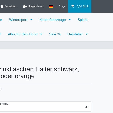
Anmelden
Registrieren
0
0,00 EUR
or
Wintersport
Kinderfahrzeuge
Spiele
Alles für den Hund
Sale %
Hersteller
rinkflaschen Halter schwarz,
 oder orange
18
 FARBE