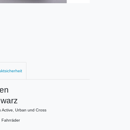
uktsicherheit
hen
hwarz
s Active, Urban und Cross
d Fahrräder