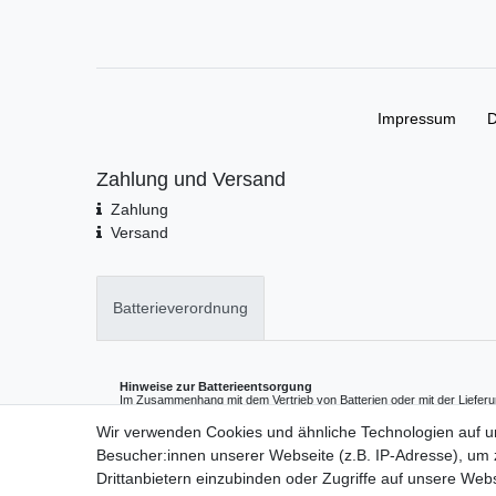
Impressum
D
Zahlung und Versand
Zahlung
Versand
Batterieverordnung
Hinweise zur Batterieentsorgung
Im Zusammenhang mit dem Vertrieb von Batterien oder mit der Lieferu
enthalten, sind wir verpflichtet, Sie auf folgendes hinzuweisen:
Sie sind zur Rückgabe gebrauchter Batterien als Endnutzer gesetzlich v
Wir verwenden Cookies und ähnliche Technologien auf 
die wir als Neubatterien im Sortiment führen oder geführt haben, unen
Besucher:innen unserer Webseite (z.B. IP-Adresse), um z
(Versandadresse) zurückgeben. Die auf den Batterien abgebildeten 
Das Symbol der durchgekreuzten Mülltonne bedeutet, dass die Batteri
Drittanbietern einzubinden oder Zugriffe auf unsere Webs
werden darf.
Pb = Batterie enthält mehr als 0,004 Masseprozent Blei