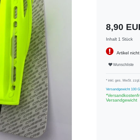
8,90 E
Inhalt
1
Stück
Artikel nicht
Wunschliste
* inkl. ges. MwSt. zzgl.
Versandgewicht
100
G
*Versandkostenfr
Versandgewicht