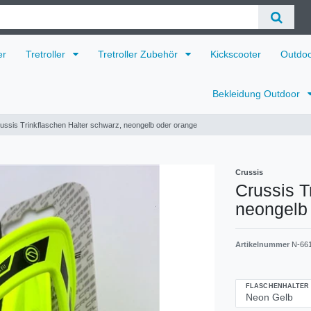
er
Tretroller
Tretroller Zubehör
Kickscooter
Outdo
Bekleidung Outdoor
ussis Trinkflaschen Halter schwarz, neongelb oder orange
Crussis
Crussis T
neongelb
Artikelnummer
N-66
FLASCHENHALTER