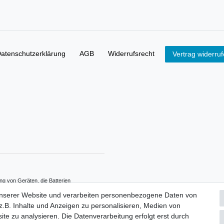
aten­schutz­erklärung
AGB
Widerrufs­recht
Vertrag widerru
ng von Geräten, die Batterien
erpflichtet. Sie können Altbatterien,
unserer Website und verarbeiten personenbezogene Daten von
tgeltlich an unserem Versandlager
.B. Inhalte und Anzeigen zu personalisieren, Medien von
Symbole haben folgende Bedeutung:
e nicht in den Hausmüll gegeben
ite zu analysieren. Die Datenverarbeitung erfolgt erst durch