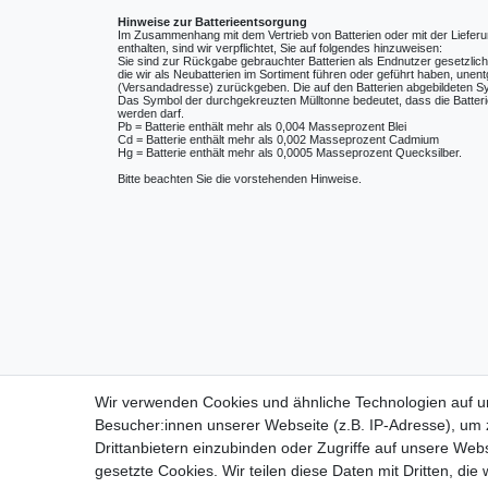
Hinweise zur Batterieentsorgung
Im Zusammenhang mit dem Vertrieb von Batterien oder mit der Lieferu
enthalten, sind wir verpflichtet, Sie auf folgendes hinzuweisen:
Sie sind zur Rückgabe gebrauchter Batterien als Endnutzer gesetzlich v
die wir als Neubatterien im Sortiment führen oder geführt haben, unen
(Versandadresse) zurückgeben. Die auf den Batterien abgebildeten 
Das Symbol der durchgekreuzten Mülltonne bedeutet, dass die Batteri
werden darf.
Pb = Batterie enthält mehr als 0,004 Masseprozent Blei
Cd = Batterie enthält mehr als 0,002 Masseprozent Cadmium
Hg = Batterie enthält mehr als 0,0005 Masseprozent Quecksilber.
Bitte beachten Sie die vorstehenden Hinweise.
Wir verwenden Cookies und ähnliche Technologien auf 
Besucher:innen unserer Webseite (z.B. IP-Adresse), um z
Drittanbietern einzubinden oder Zugriffe auf unsere Webs
gesetzte Cookies. Wir teilen diese Daten mit Dritten, die