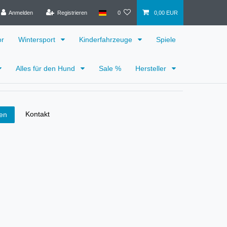
Anmelden
Registrieren
0
0,00 EUR
or
Wintersport
Kinderfahrzeuge
Spiele
Alles für den Hund
Sale %
Hersteller
Kontakt
fen