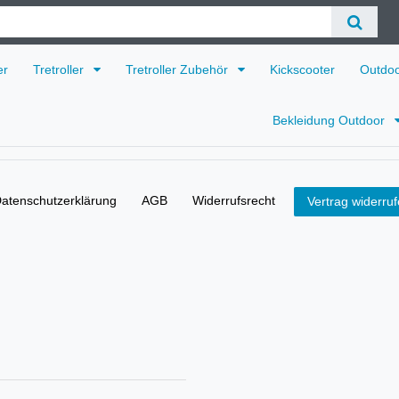
er
Tretroller
Tretroller Zubehör
Kickscooter
Outdo
Bekleidung Outdoor
aten­schutz­erklärung
AGB
Widerrufs­recht
Vertrag widerru