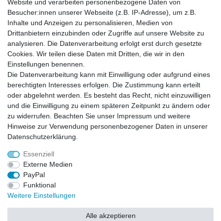
Website und verarbeiten personenbezogene Daten von
Besucher:innen unserer Webseite (z.B. IP-Adresse), um z.B.
Inhalte und Anzeigen zu personalisieren, Medien von
Zahlung und Versand
Drittanbietern einzubinden oder Zugriffe auf unsere Website zu
Zahlung
analysieren. Die Datenverarbeitung erfolgt erst durch gesetzte
Versand
Cookies. Wir teilen diese Daten mit Dritten, die wir in den
Einstellungen benennen.
Die Datenverarbeitung kann mit Einwilligung oder aufgrund eines
Batterieverordnung
berechtigten Interesses erfolgen. Die Zustimmung kann erteilt
oder abgelehnt werden. Es besteht das Recht, nicht einzuwilligen
und die Einwilligung zu einem späteren Zeitpunkt zu ändern oder
Hinweise zur Batterieentsorgung
zu widerrufen. Beachten Sie unser
Impressum
und weitere
Im Zusammenhang mit dem Vertrieb von Batterien oder mit der Lieferung von
Geräten, die Batterien enthalten, sind wir verpflichtet, Sie auf folgendes
Hinweise zur Verwendung personenbezogener Daten in unserer
hinzuweisen:
Daten­schutz­erklärung
.
Sie sind zur Rückgabe gebrauchter Batterien als Endnutzer gesetzlich
verpflichtet. Sie können Altbatterien, die wir als Neubatterien im Sortiment
führen oder geführt haben, unentgeltlich an unserem Versandlager
Essenziell
(Versandadresse) zurückgeben. Die auf den Batterien abgebildeten Symbole
haben folgende Bedeutung:
Externe Medien
Das Symbol der durchgekreuzten Mülltonne bedeutet, dass die Batterie nicht
in den Hausmüll gegeben werden darf.
PayPal
Pb = Batterie enthält mehr als 0,004 Masseprozent Blei
Cd = Batterie enthält mehr als 0,002 Masseprozent Cadmium
Funktional
Hg = Batterie enthält mehr als 0,0005 Masseprozent Quecksilber.
Weitere Einstellungen
Bitte beachten Sie die vorstehenden Hinweise.
Alle akzeptieren