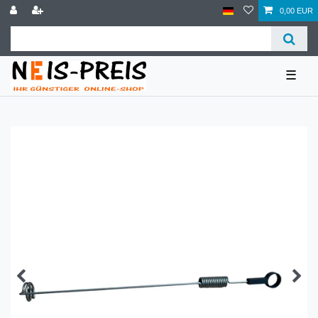
0,00 EUR
☰